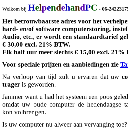
H
e
l
p
e
n
d
e
h
a
n
d
P
C
Welkom bij
-
06-242231
Het betrouwbaarste adres voor het verhelpe
hard- en/of software computerstoring, instel
Audio, etc., er wordt een standaardtarief g
€ 30,00
excl. 21% BTW.
Elk half uur meer slechts
€ 15,00
excl. 21%
Voor speciale prijzen en aanbiedingen zie
Ta
Na verloop van tijd zult u ervaren dat uw
c
trager
is geworden.
Jammer want u had het systeem een poos geled
omdat uw oude computer de hedendaagse ta
kon volbrengen.
Is uw computer nu alweer aan vervanging toe?