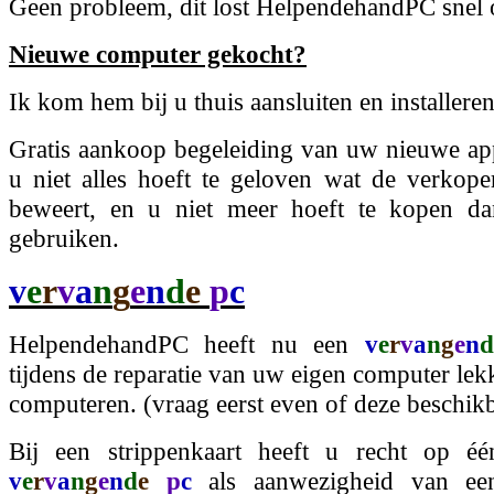
Geen probleem, dit lost HelpendehandPC snel 
Nieuwe computer gekocht?
Ik kom hem bij u thuis aansluiten en installeren
Gratis aankoop begeleiding van uw nieuwe app
u niet alles hoeft te geloven wat de verkope
beweert, en u niet meer hoeft te kopen da
gebruiken.
v
e
r
v
a
n
g
e
n
d
e
p
c
HelpendehandPC heeft nu een
v
e
r
v
a
n
g
e
n
d
tijdens de reparatie van uw eigen computer lek
computeren. (vraag eerst even of deze beschikb
Bij een strippenkaart heeft u recht op éé
v
e
r
v
a
n
g
e
n
d
e
p
c
als aanwezigheid van ee