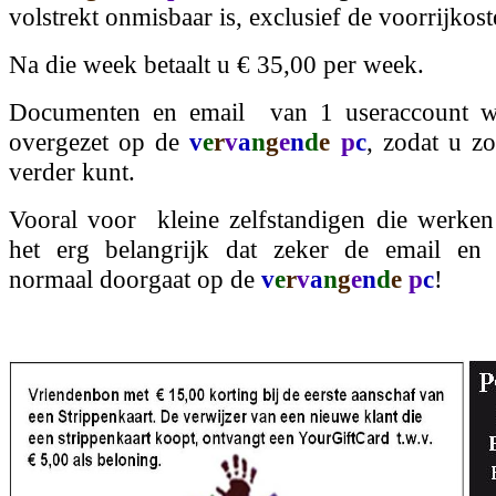
volstrekt onmisbaar is, exclusief de voorrijkost
Na die week betaalt u € 35,00 per week.
Documenten en email van 1 useraccount wor
overgezet op de
v
e
r
v
a
n
g
e
n
d
e
p
c
, zodat u z
verder kunt.
Vooral voor kleine zelfstandigen die werken 
het erg belangrijk dat zeker de email en 
normaal doorgaat op de
v
e
r
v
a
n
g
e
n
d
e
p
c
!