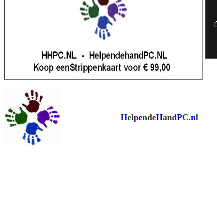
H
e
l
p
e
n
d
e
H
a
n
d
P
C.
n
l